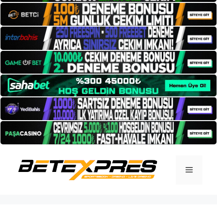
İçeriğe
atla
Menü