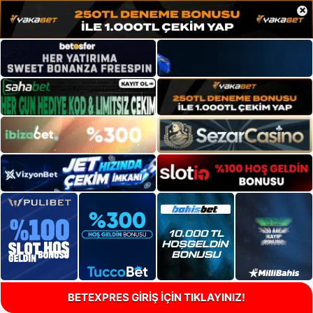
×
BETEXPRES GİRİŞ İÇİN TIKLAYINIZ!