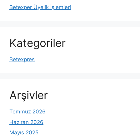
Betexper Üyelik İşlemleri
Kategoriler
Betexpres
Arşivler
Temmuz 2026
Haziran 2026
Mayıs 2025