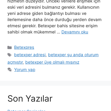
hizmetin düzeyidir. Önceki verilere erişmek için
eski veri adresini bulmanız gerekir. Kullanıcının
yeni adrese giden bağlantıyı bulması ve
ilerlemesine daha önce durduğu yerden devam
etmesi gerekir. Betexper bahis sitesine erişim
sahibi olmak mükemmel …
Devamını oku
Kategoriler
Betexpres
Etiketler
betexper adresi
,
betexper şu anda oturum
açmıştır
,
betexper üye olmalı mısınız
Yorum yap
Son Yazılar