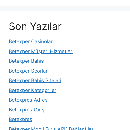
Son Yazılar
Betexper Casinolar
Betexper Müşteri Hizmetleri
Betexper Bahis
Betexper Sporları
Betexper Bahis Siteleri
Betexper Kategoriler
Betexpres Adresi
Betexpres Giriş
Betexpres
Betexper Mobil Giriş APK Bağlantıları