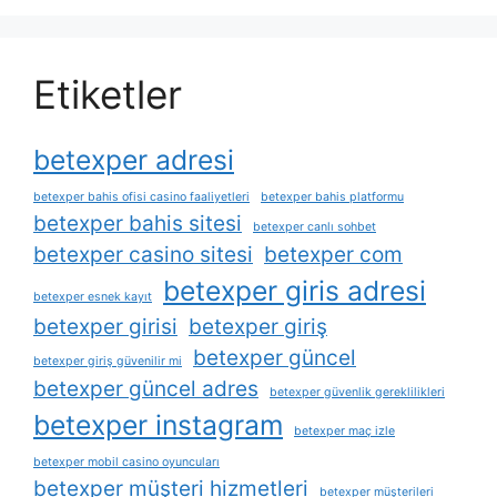
Etiketler
betexper adresi
betexper bahis ofisi casino faaliyetleri
betexper bahis platformu
betexper bahis sitesi
betexper canlı sohbet
betexper casino sitesi
betexper com
betexper giris adresi
betexper esnek kayıt
betexper girisi
betexper giriş
betexper güncel
betexper giriş güvenilir mi
betexper güncel adres
betexper güvenlik gereklilikleri
betexper instagram
betexper maç izle
betexper mobil casino oyuncuları
betexper müşteri hizmetleri
betexper müşterileri