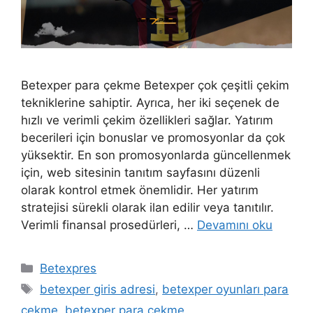
Betexper para çekme Betexper çok çeşitli çekim
tekniklerine sahiptir. Ayrıca, her iki seçenek de
hızlı ve verimli çekim özellikleri sağlar. Yatırım
becerileri için bonuslar ve promosyonlar da çok
yüksektir. En son promosyonlarda güncellenmek
için, web sitesinin tanıtım sayfasını düzenli
olarak kontrol etmek önemlidir. Her yatırım
stratejisi sürekli olarak ilan edilir veya tanıtılır.
Verimli finansal prosedürleri, …
Devamını oku
Kategoriler
Betexpres
Etiketler
betexper giris adresi
,
betexper oyunları para
çekme
,
betexper para çekme