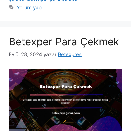
Yorum yap
Betexper Para Çekmek
Eylül 28, 2024
yazar
Betexpres