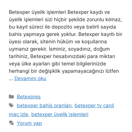
Betexper üyelik işlemleri Betexper kaydı ve
üyelik işlemleri sizi hiçbir şekilde zorunlu kılmaz,
bu kayıt süreci ile depozito veya belirli sayıda
bahis yapmaya gerek yoktur. Betexper kayıtlı bir
üyesi olarak, sitenin hüküm ve koşullarına
uymanız gerekir. İsminiz, soyadınız, doğum
tarihiniz, Betexper hesabınızdaki para miktarı
veya ülke ayarları gibi temel bilgilerinizde
herhangi bir değişiklik yapamayacağınızı lütfen
…
Devamını oku
Kategoriler
Betexpres
Etiketler
betexper bahis oranları
,
betexper tv canli
maç izle
,
betexper üyelik i̇şlemleri
Yorum yap