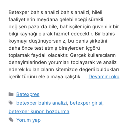
Betexper bahis analizi bahis analizi, hileli
faaliyetlerin meydana gelebileceği sürekli
değişen pazarda bile, bahisçiler için güvenilir bir
bilgi kaynağı olarak hizmet edecektir. Bir bahis
koymayı düşünüyorsanız, bu bahis şirketini
daha önce test etmiş bireylerden içgörü
toplamak faydalı olacaktır. Gerçek kullanıcıların
deneyimlerinden yorumları toplayarak ve analiz
ederek kullanıcıların sitemizde değerli buldukları
içerik türünü ele almaya çalıştık. …
Devamını oku
Kategoriler
Betexpres
Etiketler
betexper bahis analizi
,
betexper girisi
,
betexper kupon bozdurma
Yorum yap