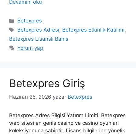
Devamını oku
Kategoriler
Betexpres
Etiketler
Betexpres Adresi
,
Betexpres Etkinlik Katılımı
,
Betexpres Lisanslı Bahis
Yorum yap
Betexpres Giriş
Haziran 25, 2026
yazar
Betexpres
Betexpres Adres Bilgisi Yatırım Limiti. Betexpres
web sitesi en geniş casino ve casino oyunları
koleksiyonuna sahiptir. Lisans bilgilerine yönelik