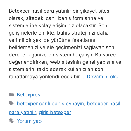
Betexper nasıl para yatırılır bir şikayet sitesi
olarak, sitedeki canlı bahis formlarına ve
sistemlerine kolay erişiminiz olacaktır. Son
gelişmelerle birlikte, bahis stratejinizi daha
verimli bir şekilde yürütme fırsatlarını
belirlemenizi ve ele geçirmenizi sağlayan son
derece organize bir sistemde çalışır. Bu süreci
değerlendirirken, web sitesinin genel yapısını ve
sistemlerini takip ederek kullanıcıları son
rahatlamaya yönlendirecek bir …
Devamını oku
Kategoriler
Betexpres
Etiketler
betexper canlı bahis oynayın
,
betexper nasıl
para yatırılır
,
giris betexper
Yorum yap