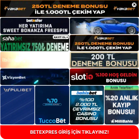
×
BETEXPRES GİRİŞ İÇİN TIKLAYINIZ!