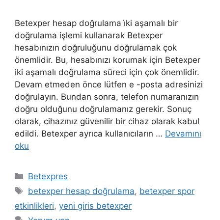
Betexper hesap doğrulama i̇ki aşamalı bir
doğrulama işlemi kullanarak Betexper
hesabınızın doğruluğunu doğrulamak çok
önemlidir. Bu, hesabınızı korumak için Betexper
iki aşamalı doğrulama süreci için çok önemlidir.
Devam etmeden önce lütfen e -posta adresinizi
doğrulayın. Bundan sonra, telefon numaranızın
doğru olduğunu doğrulamanız gerekir. Sonuç
olarak, cihazınız güvenilir bir cihaz olarak kabul
edildi. Betexper ayrıca kullanıcıların …
Devamını
oku
Kategoriler
Betexpres
Etiketler
betexper hesap doğrulama
,
betexper spor
etkinlikleri
,
yeni giris betexper