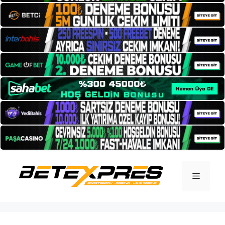
İçeriğe
atla
Menü