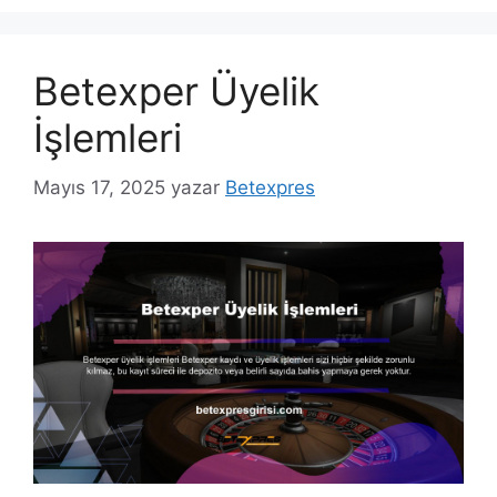
Betexper Üyelik
İşlemleri
Mayıs 17, 2025
yazar
Betexpres