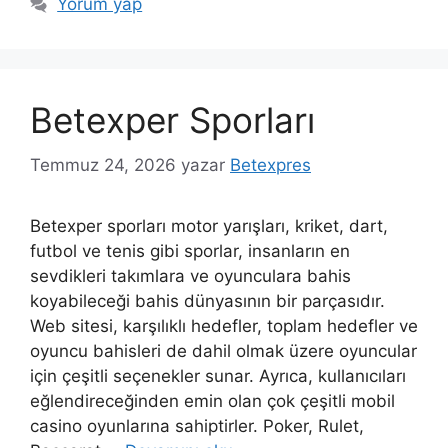
Yorum yap
Betexper Sporları
Temmuz 24, 2026
yazar
Betexpres
Betexper sporları motor yarışları, kriket, dart,
futbol ve tenis gibi sporlar, insanların en
sevdikleri takımlara ve oyunculara bahis
koyabileceği bahis dünyasının bir parçasıdır.
Web sitesi, karşılıklı hedefler, toplam hedefler ve
oyuncu bahisleri de dahil olmak üzere oyuncular
için çeşitli seçenekler sunar. Ayrıca, kullanıcıları
eğlendireceğinden emin olan çok çeşitli mobil
casino oyunlarına sahiptirler. Poker, Rulet,