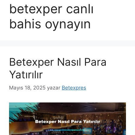
betexper canlı
bahis oynayın
Betexper Nasıl Para
Yatırılır
Mayıs 18, 2025
yazar
Betexpres