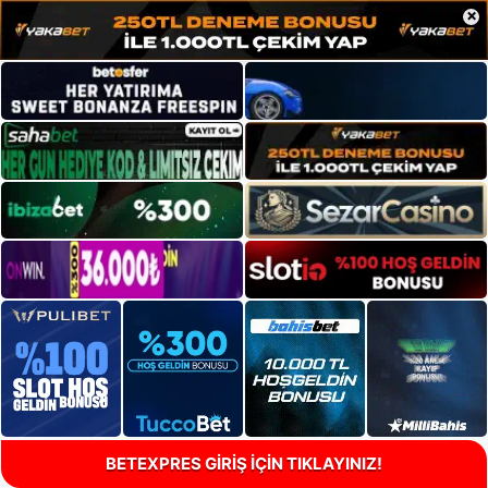
×
BETEXPRES GİRİŞ İÇİN TIKLAYINIZ!