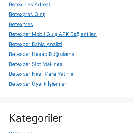
Betexpres Adresi
Betexpres Giriş
Betexpres
Betexper Mobil Giriş APK Bağlantıları
Betexper Bahis Analizi
Betexper Hesap Doğrulama
Betexper Slot Makinesi
Betexper Nasıl Para Yatırılır
Betexper Üyelik İşlemleri
Kategoriler