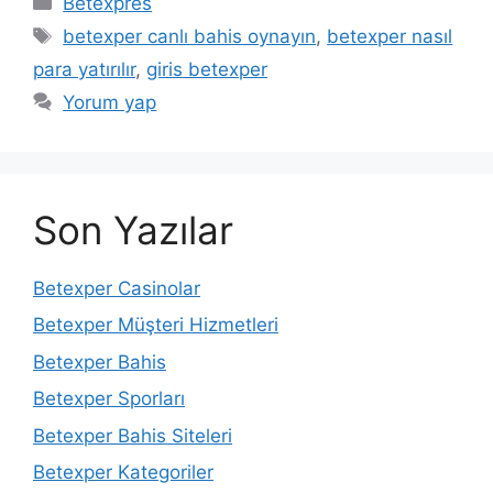
Betexpres
Etiketler
betexper canlı bahis oynayın
,
betexper nasıl
para yatırılır
,
giris betexper
Yorum yap
Son Yazılar
Betexper Casinolar
Betexper Müşteri Hizmetleri
Betexper Bahis
Betexper Sporları
Betexper Bahis Siteleri
Betexper Kategoriler