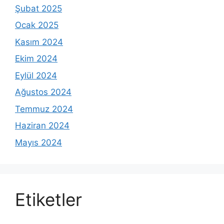
Şubat 2025
Ocak 2025
Kasım 2024
Ekim 2024
Eylül 2024
Ağustos 2024
Temmuz 2024
Haziran 2024
Mayıs 2024
Etiketler