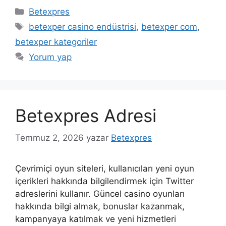
Kategoriler
Betexpres
Etiketler
betexper casino endüstrisi
,
betexper com
,
betexper kategoriler
Yorum yap
Betexpres Adresi
Temmuz 2, 2026
yazar
Betexpres
Çevrimiçi oyun siteleri, kullanıcıları yeni oyun
içerikleri hakkında bilgilendirmek için Twitter
adreslerini kullanır. Güncel casino oyunları
hakkında bilgi almak, bonuslar kazanmak,
kampanyaya katılmak ve yeni hizmetleri