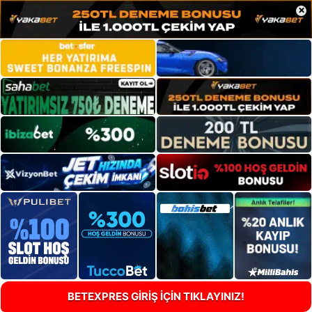
×
BETEXPRES GİRİŞ İÇİN TIKLAYINIZ!