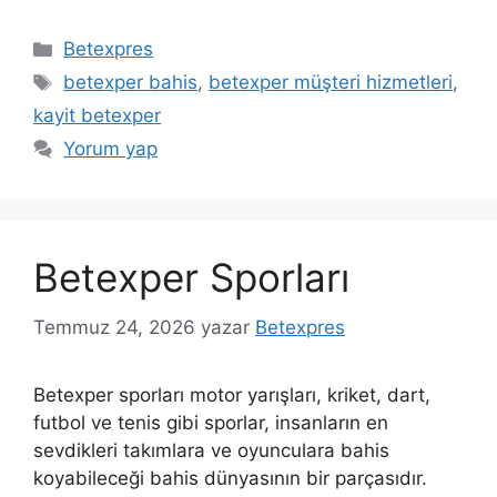
Kategoriler
Betexpres
Etiketler
betexper bahis
,
betexper müşteri hizmetleri
,
kayit betexper
Yorum yap
Betexper Sporları
Temmuz 24, 2026
yazar
Betexpres
Betexper sporları motor yarışları, kriket, dart,
futbol ve tenis gibi sporlar, insanların en
sevdikleri takımlara ve oyunculara bahis
koyabileceği bahis dünyasının bir parçasıdır.