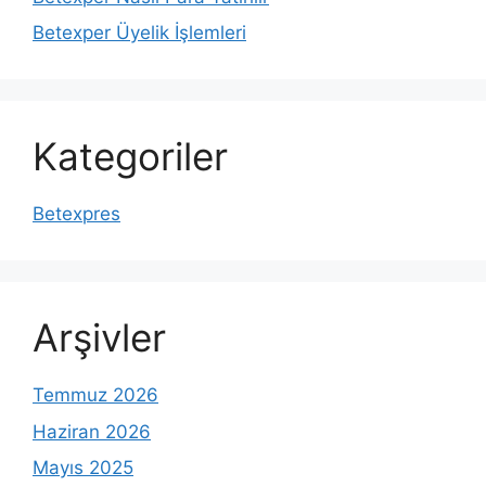
Betexper Üyelik İşlemleri
Kategoriler
Betexpres
Arşivler
Temmuz 2026
Haziran 2026
Mayıs 2025