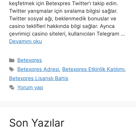
keşfetmek için Betexpres Twitter’ı takip edin.
Twitter yarışmalar için sıralama bilgisi sağlar.
Twitter sosyal ağı, beklenmedik bonuslar ve
casino teklifleri hakkında bilgi sağlar. Ayrıca
çevrimiçi casino siteleri, kullanıcıları Telegram …
Devamını oku
Kategoriler
Betexpres
Etiketler
Betexpres Adresi
,
Betexpres Etkinlik Katılımı
,
Betexpres Lisanslı Bahis
Yorum yap
Son Yazılar