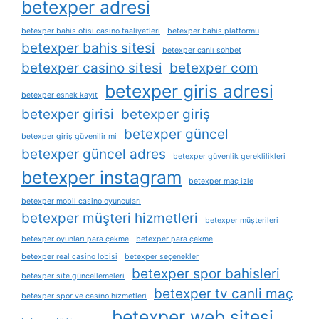
betexper adresi
betexper bahis ofisi casino faaliyetleri
betexper bahis platformu
betexper bahis sitesi
betexper canlı sohbet
betexper casino sitesi
betexper com
betexper giris adresi
betexper esnek kayıt
betexper girisi
betexper giriş
betexper güncel
betexper giriş güvenilir mi
betexper güncel adres
betexper güvenlik gereklilikleri
betexper instagram
betexper maç izle
betexper mobil casino oyuncuları
betexper müşteri hizmetleri
betexper müşterileri
betexper oyunları para çekme
betexper para çekme
betexper real casino lobisi
betexper seçenekler
betexper spor bahisleri
betexper site güncellemeleri
betexper tv canli maç
betexper spor ve casino hizmetleri
betexper web sitesi