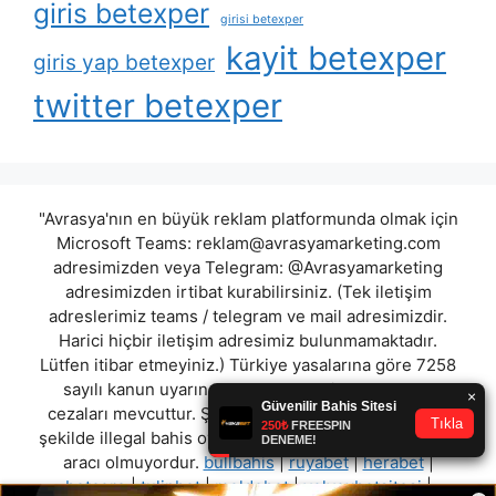
giris betexper
girisi betexper
kayit betexper
giris yap betexper
twitter betexper
"Avrasya'nın en büyük reklam platformunda olmak için
Microsoft Teams:
reklam@avrasyamarketing.com
adresimizden veya Telegram: @Avrasyamarketing
adresimizden irtibat kurabilirsiniz. (Tek iletişim
adreslerimiz teams / telegram ve mail adresimizdir.
Harici hiçbir iletişim adresimiz bulunmamaktadır.
Lütfen itibar etmeyiniz.) Türkiye yasalarına göre 7258
sayılı kanun uyarınca yasa dışı bahis oynamanın
cezaları mevcuttur. Şu an bulunduğunuz site hiç bir
şekilde illegal bahis oyunları oynatmıyor ve oynamaya
aracı olmuyordur.
bullbahis
|
ruyabet
|
herabet
|
betcore
|
tulipbet
|
moldebet
|
volvoxbetsitesi
|