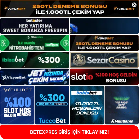
×
BETEXPRES GİRİŞ İÇİN TIKLAYINIZ!