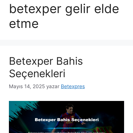
betexper gelir elde
etme
Betexper Bahis
Seçenekleri
Mayıs 14, 2025
yazar
Betexpres