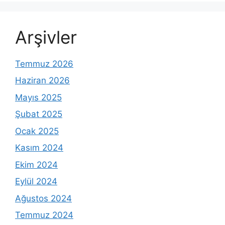
Arşivler
Temmuz 2026
Haziran 2026
Mayıs 2025
Şubat 2025
Ocak 2025
Kasım 2024
Ekim 2024
Eylül 2024
Ağustos 2024
Temmuz 2024