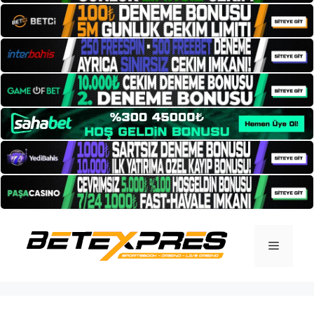
İçeriğe
atla
Menü