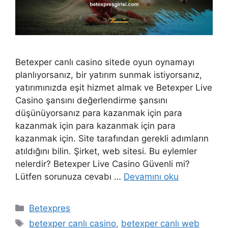
Betexper canlı casino sitede oyun oynamayı
planlıyorsanız, bir yatırım sunmak istiyorsanız,
yatırımınızda eşit hizmet almak ve Betexper Live
Casino şansını değerlendirme şansını
düşünüyorsanız para kazanmak için para
kazanmak için para kazanmak için para
kazanmak için. Site tarafından gerekli adımların
atıldığını bilin. Şirket, web sitesi. Bu eylemler
nelerdir? Betexper Live Casino Güvenli mi?
Lütfen sorunuza cevabı …
Devamını oku
Kategoriler
Betexpres
Etiketler
betexper canlı casino
,
betexper canlı web