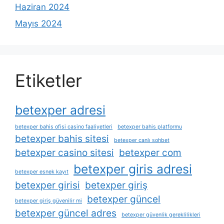
Haziran 2024
Mayıs 2024
Etiketler
betexper adresi
betexper bahis ofisi casino faaliyetleri
betexper bahis platformu
betexper bahis sitesi
betexper canlı sohbet
betexper casino sitesi
betexper com
betexper giris adresi
betexper esnek kayıt
betexper girisi
betexper giriş
betexper güncel
betexper giriş güvenilir mi
betexper güncel adres
betexper güvenlik gereklilikleri