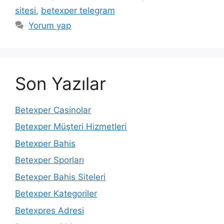
sitesi
,
betexper telegram
Yorum yap
Son Yazılar
Betexper Casinolar
Betexper Müşteri Hizmetleri
Betexper Bahis
Betexper Sporları
Betexper Bahis Siteleri
Betexper Kategoriler
Betexpres Adresi