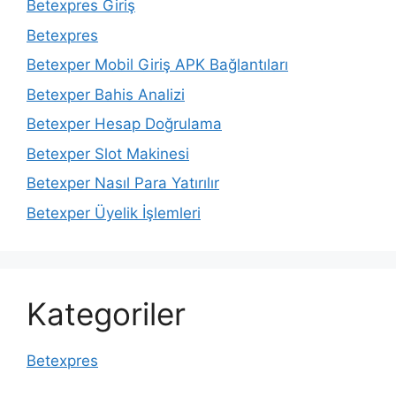
Betexpres Giriş
Betexpres
Betexper Mobil Giriş APK Bağlantıları
Betexper Bahis Analizi
Betexper Hesap Doğrulama
Betexper Slot Makinesi
Betexper Nasıl Para Yatırılır
Betexper Üyelik İşlemleri
Kategoriler
Betexpres