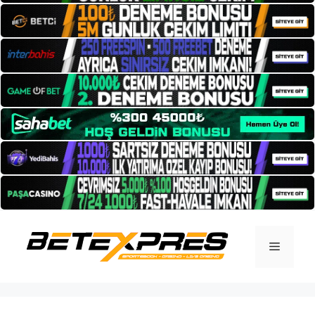
İçeriğe
atla
Menü