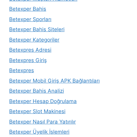
Betexper Bahis
Betexper Sporları
Betexper Bahis Siteleri
Betexper Kategoriler
Betexpres Adresi
Betexpres Giriş
Betexpres
Betexper Mobil Giriş APK Bağlantıları
Betexper Bahis Analizi
Betexper Hesap Doğrulama
Betexper Slot Makinesi
Betexper Nasıl Para Yatırılır
Betexper Üyelik İşlemleri