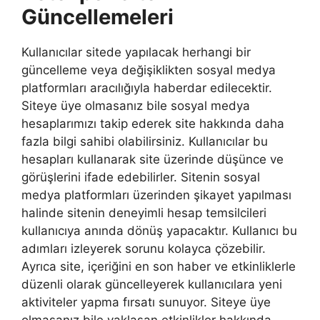
Güncellemeleri
Kullanıcılar sitede yapılacak herhangi bir
güncelleme veya değişiklikten sosyal medya
platformları aracılığıyla haberdar edilecektir.
Siteye üye olmasanız bile sosyal medya
hesaplarımızı takip ederek site hakkında daha
fazla bilgi sahibi olabilirsiniz. Kullanıcılar bu
hesapları kullanarak site üzerinde düşünce ve
görüşlerini ifade edebilirler. Sitenin sosyal
medya platformları üzerinden şikayet yapılması
halinde sitenin deneyimli hesap temsilcileri
kullanıcıya anında dönüş yapacaktır. Kullanıcı bu
adımları izleyerek sorunu kolayca çözebilir.
Ayrıca site, içeriğini en son haber ve etkinliklerle
düzenli olarak güncelleyerek kullanıcılara yeni
aktiviteler yapma fırsatı sunuyor. Siteye üye
olmasanız bile yaklaşan etkinlikler hakkında