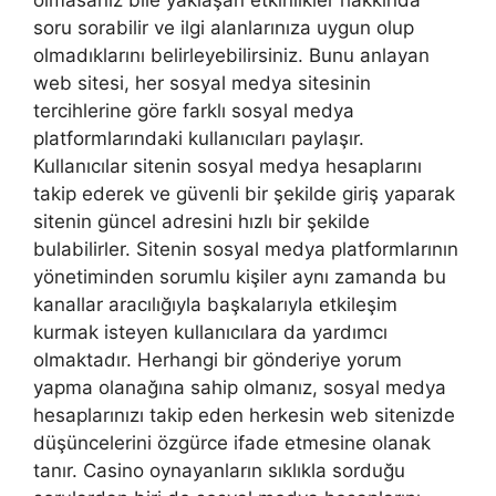
soru sorabilir ve ilgi alanlarınıza uygun olup
olmadıklarını belirleyebilirsiniz. Bunu anlayan
web sitesi, her sosyal medya sitesinin
tercihlerine göre farklı sosyal medya
platformlarındaki kullanıcıları paylaşır.
Kullanıcılar sitenin sosyal medya hesaplarını
takip ederek ve güvenli bir şekilde giriş yaparak
sitenin güncel adresini hızlı bir şekilde
bulabilirler. Sitenin sosyal medya platformlarının
yönetiminden sorumlu kişiler aynı zamanda bu
kanallar aracılığıyla başkalarıyla etkileşim
kurmak isteyen kullanıcılara da yardımcı
olmaktadır. Herhangi bir gönderiye yorum
yapma olanağına sahip olmanız, sosyal medya
hesaplarınızı takip eden herkesin web sitenizde
düşüncelerini özgürce ifade etmesine olanak
tanır. Casino oynayanların sıklıkla sorduğu