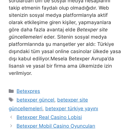
sorulardan biri de sosyal medya hesaplarını
takip etmenin faydalı olup olmadığıdır. Web
sitenizin sosyal medya platformlarıyla aktif
olarak etkileşime giren kişiler, yapmayanlara
göre daha fazla avantaj elde
Betexper site
güncellemeleri
eder. Sitenin sosyal medya
platformlarında şu manşetler yer aldı: Türkiye
dışındaki tüm yasal online casinolar ülkede yasa
dışı kabul ediliyor.Mesela Betexper Avrupa’da
lisanslı ve yasal bir firma ama ülkemizde izin
verilmiyor.
Kategoriler
Betexpres
Etiketler
betexper güncel
,
betexper site
güncellemeleri
,
betexper türkiye yayını
Betexper Real Casino Lobisi
Betexper Mobil Casino Oyuncuları