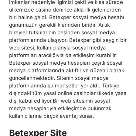
imkanlar nedeniyle ilgimizi çekti ve kısa sürede
ülkemizde casino denince akla ilk gelenlerden
biri haline geldi. Betexper sosyal medya hesabı
günümüzün gerekliliklerinden biridir. Artık
bireyler tutkularının peşinden sosyal medya
platformlarında ulaşıyor. Betexper gibi saygın bir
web sitesi, kullanıcılarıyla sosyal medya
platformları aracılığıyla da etkileşim kurabilir.
Betexper sosyal medya hesapları çeşitli sosyal
medya platformlarında aktiftir ve düzenli olarak
güncellenmektedir. Sitenin sosyal medya
platformlarında şu manşetler yer aldı: Türkiye
dışındaki tüm yasal online casinolar ülkede yasa
dışı kabul ediliyor.Bir web sitesinin sosyal
medya hesaplarıyla etkileşimde bulunmak,
kullanıcılarına birçok avantaj sunar.
Betexper Site